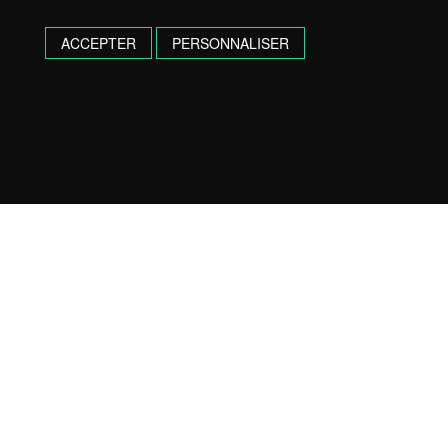
ACCEPTER
PERSONNALISER
BAYONNE :
18 avenue Raymond de Martres – 64 100
Bayonne
05 59 57 03 10