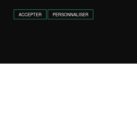
ACCEPTER
PERSONNALISER
BAYONNE :
18 avenue Raymond de Martres – 64 100
Bayonne
05 59 57 03 10