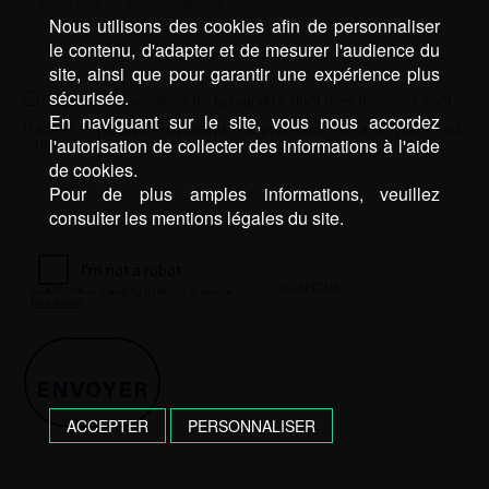
Nous utilisons des cookies afin de personnaliser
le contenu, d'adapter et de mesurer l'audience du
site, ainsi que pour garantir une expérience plus
sécurisée.
J’ai pris connaissance de la manière dont mes données sont
En naviguant sur le site, vous nous accordez
traitées et j’accepte la politique de protection de la vie privée du
l'autorisation de collecter des informations à l'aide
site *
de cookies.
Pour de plus amples informations, veuillez
consulter les mentions légales du site.
ACCEPTER
PERSONNALISER