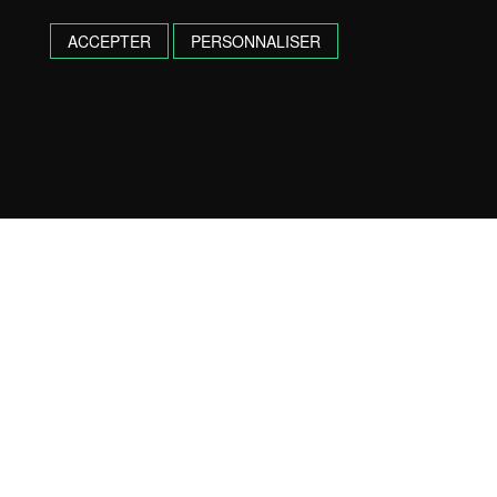
ACCEPTER
PERSONNALISER
BAYONNE :
18 avenue Raymond de Martres – 64 100
Bayonne
05 59 57 03 10