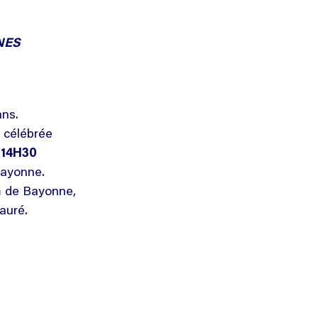
NES
ans.
 célébrée
 14H30
Bayonne.
m de Bayonne,
auré.