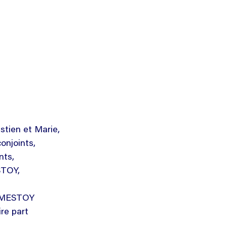
stien et Marie,
onjoints,
nts,
STOY,
DAMESTOY
ire part