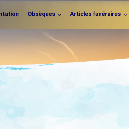
ntation
Obsèques
Articles funéraires