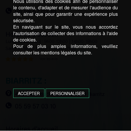
Nous utilisons des cookies afin de personnaliser
le contenu, d'adapter et de mesurer l'audience du
05 59 57 03 10
site, ainsi que pour garantir une expérience plus
sécurisée.
En naviguant sur le site, vous nous accordez
l'autorisation de collecter des informations à l'aide
Horaires d’accueil
de cookies.
Lundi au vendredi : 9h00-12h00 | 14h00-18h00
Pour de plus amples informations, veuillez
Samedi : 9h00-12h00 | 14h00-17h30
consulter les mentions légales du site.
Voir les avis
BIARRITZ :
ACCEPTER
PERSONNALISER
41 avenue du Sabaou – 64 200 Biarritz
05 59 57 03 10
Horaires d’accueil