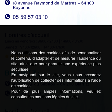
18 avenue Raymond de Martres – 64 100
Bayonne
05 59 57 03 10
Horaires d’accueil
Lundi au vendredi : 9h00-12h00 | 14h00-18h00
Samedi : 9h00-12h00 | 14h00-17h30
Nous utilisons des cookies afin de personnaliser
Voir les avis
le contenu, d'adapter et de mesurer l'audience du
site, ainsi que pour garantir une expérience plus
sécurisée.
BIARRITZ :
En naviguant sur le site, vous nous accordez
l'autorisation de collecter des informations à l'aide
41 avenue du Sabaou – 64 200 Biarritz
de cookies.
Pour de plus amples informations, veuillez
05 59 57 03 10
consulter les mentions légales du site.