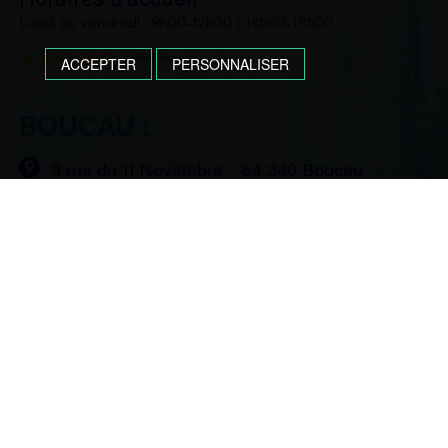
Horaires d’accueil
Lundi au vendredi : 9h00-12h00 | 14h00-18h00
Voir les avis
ACCEPTER
PERSONNALISER
BOUCAU :
9 rue du 11 Novembre – 64 340 Boucau
05 59 57 03 10
Horaires
Un accueil permanent n’étant pas assuré sur cette agence,
contactez nous par téléphone au préalable.
Voir les avis