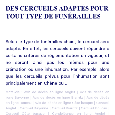
DES CERCUEILS ADAPTÉS POUR
TOUT TYPE DE FUNÉRAILLES
Selon le type de funérailles choisi, le cercueil sera
adapté. En effet, les cercueils doivent répondre à
certains critères de réglementation en vigueur, et
ne seront ainsi pas les mêmes pour une
crémation ou une inhumation. Par exemple, alors
que les cercueils prévus pour l’inhumation sont
principalement en Chêne ou …
Mots-clé :
Avis de décès en ligne Anglet
|
Avis de décès en
ligne Bayonne
|
Avis de décès en ligne Biarritz
|
Avis de décès
en ligne Boucau
|
Avis de décès en ligne Côte basque
|
Cercueil
Anglet
|
Cercueil Bayonne
|
Cercueil Biarritz
|
Cercueil Boucau
|
Cercueil Côte basque
|
Condoléance en ligne Anglet
|