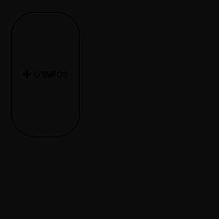
Urne Biarritz
|
Urne Boucau
|
Urne Côte basque
D’INFOS