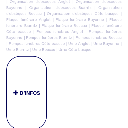
|
Organisation d’obsèques Anglet
|
Organisation d’obsèques
Bayonne
|
Organisation d’obsèques Biarritz
|
Organisation
d’obsèques Boucau
|
Organisation d’obsèques Côte basque
|
Plaque funéraire Anglet
|
Plaque funéraire Bayonne
|
Plaque
funéraire Biarritz
|
Plaque funéraire Boucau
|
Plaque funéraire
Côte basque
|
Pompes funèbres Anglet
|
Pompes funèbres
Bayonne
|
Pompes funèbres Biarritz
|
Pompes funèbres Boucau
|
Pompes funèbres Côte basque
|
Urne Anglet
|
Urne Bayonne
|
Urne Biarritz
|
Urne Boucau
|
Urne Côte basque
D’INFOS