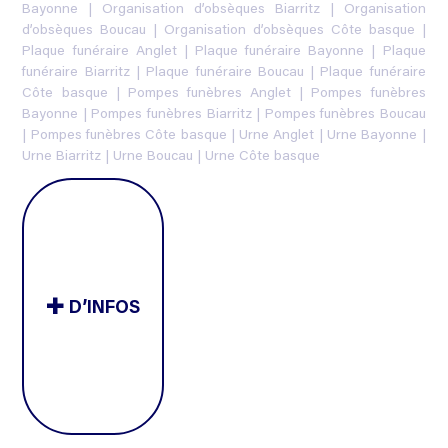
Bayonne
|
Organisation d’obsèques Biarritz
|
Organisation
d’obsèques Boucau
|
Organisation d’obsèques Côte basque
|
Plaque funéraire Anglet
|
Plaque funéraire Bayonne
|
Plaque
funéraire Biarritz
|
Plaque funéraire Boucau
|
Plaque funéraire
Côte basque
|
Pompes funèbres Anglet
|
Pompes funèbres
Bayonne
|
Pompes funèbres Biarritz
|
Pompes funèbres Boucau
|
Pompes funèbres Côte basque
|
Urne Anglet
|
Urne Bayonne
|
Urne Biarritz
|
Urne Boucau
|
Urne Côte basque
D’INFOS