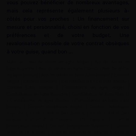
vous pouvez bénéficier de nombreux avantages,
mais cela représente également plusieurs à-
côtés pour vos proches : Un financement sur
mesure et personnalisé, choisi en fonction de vos
préférences et de votre budget. Une
revalorisation possible de votre contrat obsèques
à votre guise, quand bon …
Mots-clé :
Avis de décès en ligne Anglet
|
Avis de décès en
ligne Bayonne
|
Avis de décès en ligne Biarritz
|
Avis de décès
en ligne Boucau
|
Avis de décès en ligne Côte basque
|
Cercueil
Anglet
|
Cercueil Bayonne
|
Cercueil Biarritz
|
Cercueil Boucau
|
Cercueil Côte basque
|
Condoléance en ligne Anglet
|
Condoléance en ligne Bayonne
|
Condoléance en ligne Biarritz
|
Condoléance en ligne Boucau
|
Condoléance en ligne Côte
basque
|
Contrat d’obsèques Anglet
|
Contrat d’obsèques
Bayonne
|
Contrat d’obsèques Biarritz
|
Contrat d’obsèques
Boucau
|
Contrat d’obsèques Côte basque
|
Contrat
prévoyance Anglet
|
Contrat prévoyance Bayonne
|
Contrat
prévoyance Biarritz
|
Contrat prévoyance Boucau
|
Contrat