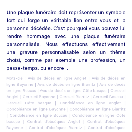
Une plaque funéraire doit représenter un symbole
fort qui forge un véritable lien entre vous et la
personne décédée. C’est pourquoi vous pouvez lui
rendre hommage avec une plaque funéraire
personnalisée. Nous effectuons effectivement
une gravure personnalisable selon un thème
choisi, comme par exemple une profession, un
passe-temps, ou encore …
Mots-clé :
Avis de décès en ligne Anglet
|
Avis de décès en
ligne Bayonne
|
Avis de décès en ligne Biarritz
|
Avis de décès
en ligne Boucau
|
Avis de décès en ligne Côte basque
|
Cercueil
Anglet
|
Cercueil Bayonne
|
Cercueil Biarritz
|
Cercueil Boucau
|
Cercueil Côte basque
|
Condoléance en ligne Anglet
|
Condoléance en ligne Bayonne
|
Condoléance en ligne Biarritz
|
Condoléance en ligne Boucau
|
Condoléance en ligne Côte
basque
|
Contrat d’obsèques Anglet
|
Contrat d’obsèques
Bayonne
|
Contrat d’obsèques Biarritz
|
Contrat d’obsèques