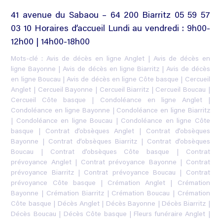
41 avenue du Sabaou – 64 200 Biarritz 05 59 57
03 10 Horaires d’accueil Lundi au vendredi : 9h00-
12h00 | 14h00-18h00
Mots-clé :
Avis de décès en ligne Anglet
|
Avis de décès en
ligne Bayonne
|
Avis de décès en ligne Biarritz
|
Avis de décès
en ligne Boucau
|
Avis de décès en ligne Côte basque
|
Cercueil
Anglet
|
Cercueil Bayonne
|
Cercueil Biarritz
|
Cercueil Boucau
|
Cercueil Côte basque
|
Condoléance en ligne Anglet
|
Condoléance en ligne Bayonne
|
Condoléance en ligne Biarritz
|
Condoléance en ligne Boucau
|
Condoléance en ligne Côte
basque
|
Contrat d’obsèques Anglet
|
Contrat d’obsèques
Bayonne
|
Contrat d’obsèques Biarritz
|
Contrat d’obsèques
Boucau
|
Contrat d’obsèques Côte basque
|
Contrat
prévoyance Anglet
|
Contrat prévoyance Bayonne
|
Contrat
prévoyance Biarritz
|
Contrat prévoyance Boucau
|
Contrat
prévoyance Côte basque
|
Crémation Anglet
|
Crémation
Bayonne
|
Crémation Biarritz
|
Crémation Boucau
|
Crémation
Côte basque
|
Décès Anglet
|
Décès Bayonne
|
Décès Biarritz
|
Décès Boucau
|
Décès Côte basque
|
Fleurs funéraire Anglet
|