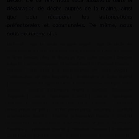
décès. De ce fait, nous vous assistons dans la
déclaration de décès auprès de la mairie, ainsi
que pour récupérer les autorisations
préfectorales et communales. De même, nous
nous occupons, si …
Mots-clé :
Avis de décès en ligne Anglet
|
Avis de décès en
ligne Bayonne
|
Avis de décès en ligne Biarritz
|
Avis de décès
en ligne Boucau
|
Avis de décès en ligne Côte basque
|
Cercueil
Anglet
|
Cercueil Bayonne
|
Cercueil Biarritz
|
Cercueil Boucau
|
Cercueil Côte basque
|
Condoléance en ligne Anglet
|
Condoléance en ligne Bayonne
|
Condoléance en ligne Biarritz
|
Condoléance en ligne Boucau
|
Condoléance en ligne Côte
basque
|
Contrat d’obsèques Anglet
|
Contrat d’obsèques
Bayonne
|
Contrat d’obsèques Biarritz
|
Contrat d’obsèques
Boucau
|
Contrat d’obsèques Côte basque
|
Contrat
prévoyance Anglet
|
Contrat prévoyance Bayonne
|
Contrat
prévoyance Biarritz
|
Contrat prévoyance Boucau
|
Contrat
prévoyance Côte basque
|
Crémation Anglet
|
Crémation
Bayonne
|
Crémation Biarritz
|
Crémation Boucau
|
Crémation
Côte basque
|
Décès Anglet
|
Décès Bayonne
|
Décès Biarritz
|