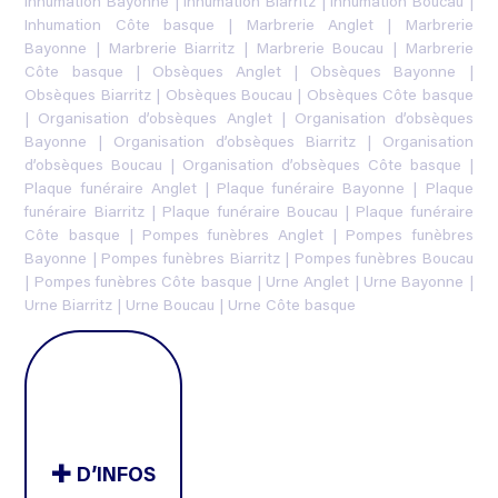
Inhumation Bayonne
|
Inhumation Biarritz
|
Inhumation Boucau
|
Inhumation Côte basque
|
Marbrerie Anglet
|
Marbrerie
Bayonne
|
Marbrerie Biarritz
|
Marbrerie Boucau
|
Marbrerie
Côte basque
|
Obsèques Anglet
|
Obsèques Bayonne
|
Obsèques Biarritz
|
Obsèques Boucau
|
Obsèques Côte basque
|
Organisation d’obsèques Anglet
|
Organisation d’obsèques
Bayonne
|
Organisation d’obsèques Biarritz
|
Organisation
d’obsèques Boucau
|
Organisation d’obsèques Côte basque
|
Plaque funéraire Anglet
|
Plaque funéraire Bayonne
|
Plaque
funéraire Biarritz
|
Plaque funéraire Boucau
|
Plaque funéraire
Côte basque
|
Pompes funèbres Anglet
|
Pompes funèbres
Bayonne
|
Pompes funèbres Biarritz
|
Pompes funèbres Boucau
|
Pompes funèbres Côte basque
|
Urne Anglet
|
Urne Bayonne
|
Urne Biarritz
|
Urne Boucau
|
Urne Côte basque
D’INFOS