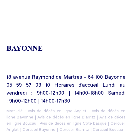
BAYONNE
18 avenue Raymond de Martres – 64 100 Bayonne
05 59 57 03 10 Horaires d’accueil Lundi au
vendredi : 9h00-12h00 | 14h00-18h00 Samedi
: 9h00-12h00 | 14h00-17h30
Mots-clé :
Avis de décès en ligne Anglet
|
Avis de décès en
ligne Bayonne
|
Avis de décès en ligne Biarritz
|
Avis de décès
en ligne Boucau
|
Avis de décès en ligne Côte basque
|
Cercueil
Anglet
|
Cercueil Bayonne
|
Cercueil Biarritz
|
Cercueil Boucau
|