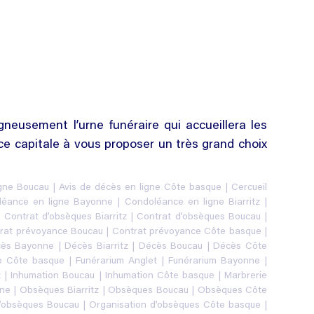
neusement l’urne funéraire qui accueillera les
e capitale à vous proposer un très grand choix
igne Boucau
|
Avis de décès en ligne Côte basque
|
Cercueil
léance en ligne Bayonne
|
Condoléance en ligne Biarritz
|
|
Contrat d’obsèques Biarritz
|
Contrat d’obsèques Boucau
|
rat prévoyance Boucau
|
Contrat prévoyance Côte basque
|
ès Bayonne
|
Décès Biarritz
|
Décès Boucau
|
Décès Côte
re Côte basque
|
Funérarium Anglet
|
Funérarium Bayonne
|
z
|
Inhumation Boucau
|
Inhumation Côte basque
|
Marbrerie
ne
|
Obsèques Biarritz
|
Obsèques Boucau
|
Obsèques Côte
d’obsèques Boucau
|
Organisation d’obsèques Côte basque
|