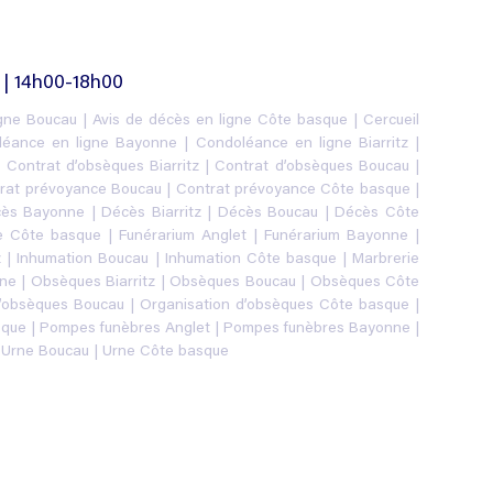
 | 14h00-18h00
igne Boucau
|
Avis de décès en ligne Côte basque
|
Cercueil
léance en ligne Bayonne
|
Condoléance en ligne Biarritz
|
|
Contrat d’obsèques Biarritz
|
Contrat d’obsèques Boucau
|
rat prévoyance Boucau
|
Contrat prévoyance Côte basque
|
ès Bayonne
|
Décès Biarritz
|
Décès Boucau
|
Décès Côte
re Côte basque
|
Funérarium Anglet
|
Funérarium Bayonne
|
z
|
Inhumation Boucau
|
Inhumation Côte basque
|
Marbrerie
ne
|
Obsèques Biarritz
|
Obsèques Boucau
|
Obsèques Côte
d’obsèques Boucau
|
Organisation d’obsèques Côte basque
|
sque
|
Pompes funèbres Anglet
|
Pompes funèbres Bayonne
|
|
Urne Boucau
|
Urne Côte basque