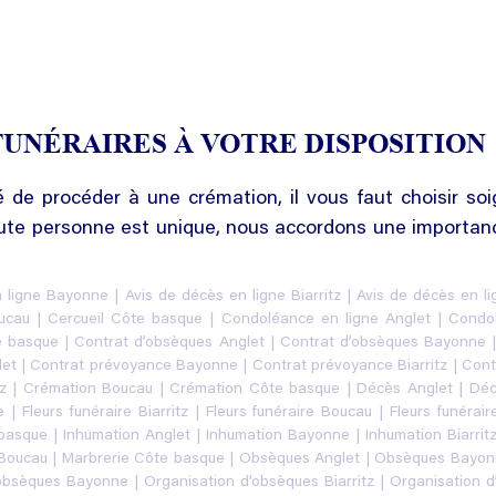
FUNÉRAIRES À VOTRE DISPOSITION
 de procéder à une crémation, il vous faut choisir soig
ute personne est unique, nous accordons une importanc
n ligne Bayonne
|
Avis de décès en ligne Biarritz
|
Avis de décès en l
ucau
|
Cercueil Côte basque
|
Condoléance en ligne Anglet
|
Condo
e basque
|
Contrat d’obsèques Anglet
|
Contrat d’obsèques Bayonne
let
|
Contrat prévoyance Bayonne
|
Contrat prévoyance Biarritz
|
Cont
z
|
Crémation Boucau
|
Crémation Côte basque
|
Décès Anglet
|
Déc
e
|
Fleurs funéraire Biarritz
|
Fleurs funéraire Boucau
|
Fleurs funérai
 basque
|
Inhumation Anglet
|
Inhumation Bayonne
|
Inhumation Biarrit
 Boucau
|
Marbrerie Côte basque
|
Obsèques Anglet
|
Obsèques Bayon
’obsèques Bayonne
|
Organisation d’obsèques Biarritz
|
Organisation 