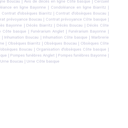
igne Boucau
|
Avis de décès en ligne Côte basque
|
Cercueil
léance en ligne Bayonne
|
Condoléance en ligne Biarritz
|
|
Contrat d’obsèques Biarritz
|
Contrat d’obsèques Boucau
|
rat prévoyance Boucau
|
Contrat prévoyance Côte basque
|
ès Bayonne
|
Décès Biarritz
|
Décès Boucau
|
Décès Côte
re Côte basque
|
Funérarium Anglet
|
Funérarium Bayonne
|
z
|
Inhumation Boucau
|
Inhumation Côte basque
|
Marbrerie
ne
|
Obsèques Biarritz
|
Obsèques Boucau
|
Obsèques Côte
d’obsèques Boucau
|
Organisation d’obsèques Côte basque
|
sque
|
Pompes funèbres Anglet
|
Pompes funèbres Bayonne
|
|
Urne Boucau
|
Urne Côte basque