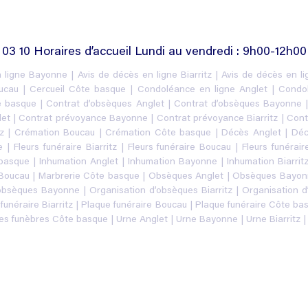
 03 10 Horaires d’accueil Lundi au vendredi : 9h00-12h00
n ligne Bayonne
|
Avis de décès en ligne Biarritz
|
Avis de décès en l
ucau
|
Cercueil Côte basque
|
Condoléance en ligne Anglet
|
Condo
e basque
|
Contrat d’obsèques Anglet
|
Contrat d’obsèques Bayonne
let
|
Contrat prévoyance Bayonne
|
Contrat prévoyance Biarritz
|
Cont
z
|
Crémation Boucau
|
Crémation Côte basque
|
Décès Anglet
|
Déc
e
|
Fleurs funéraire Biarritz
|
Fleurs funéraire Boucau
|
Fleurs funérai
 basque
|
Inhumation Anglet
|
Inhumation Bayonne
|
Inhumation Biarrit
 Boucau
|
Marbrerie Côte basque
|
Obsèques Anglet
|
Obsèques Bayon
’obsèques Bayonne
|
Organisation d’obsèques Biarritz
|
Organisation 
funéraire Biarritz
|
Plaque funéraire Boucau
|
Plaque funéraire Côte ba
s funèbres Côte basque
|
Urne Anglet
|
Urne Bayonne
|
Urne Biarritz