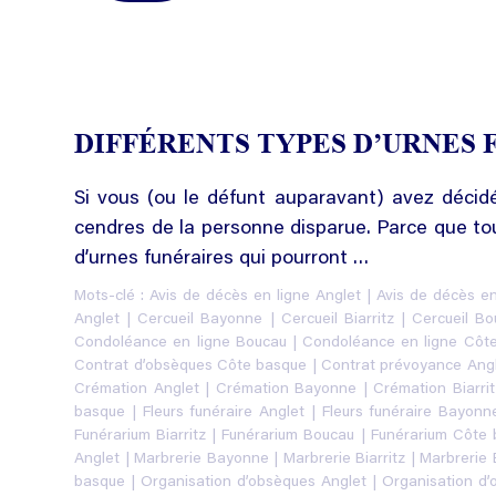
DIFFÉRENTS TYPES D’URNES 
Si vous (ou le défunt auparavant) avez décidé
cendres de la personne disparue. Parce que to
d’urnes funéraires qui pourront …
Mots-clé :
Avis de décès en ligne Anglet
|
Avis de décès e
Anglet
|
Cercueil Bayonne
|
Cercueil Biarritz
|
Cercueil Bo
Condoléance en ligne Boucau
|
Condoléance en ligne Côt
Contrat d’obsèques Côte basque
|
Contrat prévoyance Ang
Crémation Anglet
|
Crémation Bayonne
|
Crémation Biarrit
basque
|
Fleurs funéraire Anglet
|
Fleurs funéraire Bayonn
Funérarium Biarritz
|
Funérarium Boucau
|
Funérarium Côte
Anglet
|
Marbrerie Bayonne
|
Marbrerie Biarritz
|
Marbrerie
basque
|
Organisation d’obsèques Anglet
|
Organisation d