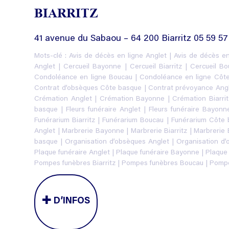
BIARRITZ
41 avenue du Sabaou – 64 200 Biarritz 05 59 57
Mots-clé :
Avis de décès en ligne Anglet
|
Avis de décès e
Anglet
|
Cercueil Bayonne
|
Cercueil Biarritz
|
Cercueil Bo
Condoléance en ligne Boucau
|
Condoléance en ligne Côt
Contrat d’obsèques Côte basque
|
Contrat prévoyance Ang
Crémation Anglet
|
Crémation Bayonne
|
Crémation Biarrit
basque
|
Fleurs funéraire Anglet
|
Fleurs funéraire Bayonn
Funérarium Biarritz
|
Funérarium Boucau
|
Funérarium Côte
Anglet
|
Marbrerie Bayonne
|
Marbrerie Biarritz
|
Marbrerie
basque
|
Organisation d’obsèques Anglet
|
Organisation d
Plaque funéraire Anglet
|
Plaque funéraire Bayonne
|
Plaque 
Pompes funèbres Biarritz
|
Pompes funèbres Boucau
|
Pompe
D’INFOS