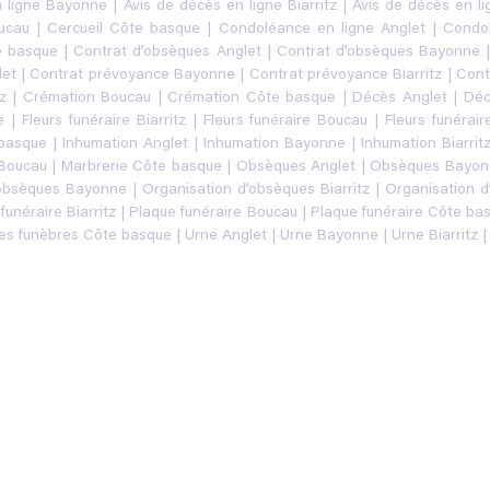
n ligne Bayonne
|
Avis de décès en ligne Biarritz
|
Avis de décès en l
ucau
|
Cercueil Côte basque
|
Condoléance en ligne Anglet
|
Condo
e basque
|
Contrat d’obsèques Anglet
|
Contrat d’obsèques Bayonne
let
|
Contrat prévoyance Bayonne
|
Contrat prévoyance Biarritz
|
Cont
z
|
Crémation Boucau
|
Crémation Côte basque
|
Décès Anglet
|
Déc
e
|
Fleurs funéraire Biarritz
|
Fleurs funéraire Boucau
|
Fleurs funérai
 basque
|
Inhumation Anglet
|
Inhumation Bayonne
|
Inhumation Biarrit
 Boucau
|
Marbrerie Côte basque
|
Obsèques Anglet
|
Obsèques Bayon
’obsèques Bayonne
|
Organisation d’obsèques Biarritz
|
Organisation 
funéraire Biarritz
|
Plaque funéraire Boucau
|
Plaque funéraire Côte ba
s funèbres Côte basque
|
Urne Anglet
|
Urne Bayonne
|
Urne Biarritz