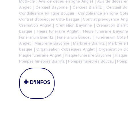
Mots-clé :
Avis de décès en ligne Anglet
|
Avis de décès e
Anglet
|
Cercueil Bayonne
|
Cercueil Biarritz
|
Cercueil Bo
Condoléance en ligne Boucau
|
Condoléance en ligne Côt
Contrat d’obsèques Côte basque
|
Contrat prévoyance Ang
Crémation Anglet
|
Crémation Bayonne
|
Crémation Biarrit
basque
|
Fleurs funéraire Anglet
|
Fleurs funéraire Bayonn
Funérarium Biarritz
|
Funérarium Boucau
|
Funérarium Côte
Anglet
|
Marbrerie Bayonne
|
Marbrerie Biarritz
|
Marbrerie
basque
|
Organisation d’obsèques Anglet
|
Organisation d
Plaque funéraire Anglet
|
Plaque funéraire Bayonne
|
Plaque 
Pompes funèbres Biarritz
|
Pompes funèbres Boucau
|
Pompe
D’INFOS