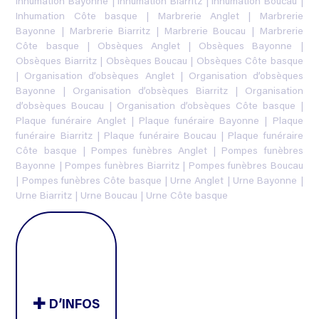
Inhumation Bayonne
|
Inhumation Biarritz
|
Inhumation Boucau
|
Inhumation Côte basque
|
Marbrerie Anglet
|
Marbrerie
Bayonne
|
Marbrerie Biarritz
|
Marbrerie Boucau
|
Marbrerie
Côte basque
|
Obsèques Anglet
|
Obsèques Bayonne
|
Obsèques Biarritz
|
Obsèques Boucau
|
Obsèques Côte basque
|
Organisation d’obsèques Anglet
|
Organisation d’obsèques
Bayonne
|
Organisation d’obsèques Biarritz
|
Organisation
d’obsèques Boucau
|
Organisation d’obsèques Côte basque
|
Plaque funéraire Anglet
|
Plaque funéraire Bayonne
|
Plaque
funéraire Biarritz
|
Plaque funéraire Boucau
|
Plaque funéraire
Côte basque
|
Pompes funèbres Anglet
|
Pompes funèbres
Bayonne
|
Pompes funèbres Biarritz
|
Pompes funèbres Boucau
|
Pompes funèbres Côte basque
|
Urne Anglet
|
Urne Bayonne
|
Urne Biarritz
|
Urne Boucau
|
Urne Côte basque
D’INFOS