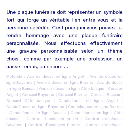
Une plaque funéraire doit représenter un symbole
fort qui forge un véritable lien entre vous et la
personne décédée. C’est pourquoi vous pouvez lui
rendre hommage avec une plaque funéraire
personnalisée. Nous effectuons effectivement
une gravure personnalisable selon un thème
choisi, comme par exemple une profession, un
passe-temps, ou encore …
Mots-clé :
Avis de décès en ligne Anglet
|
Avis de décès en
ligne Bayonne
|
Avis de décès en ligne Biarritz
|
Avis de décès
en ligne Boucau
|
Avis de décès en ligne Côte basque
|
Cercueil
Anglet
|
Cercueil Bayonne
|
Cercueil Biarritz
|
Cercueil Boucau
|
Cercueil Côte basque
|
Condoléance en ligne Anglet
|
Condoléance en ligne Bayonne
|
Condoléance en ligne Biarritz
|
Condoléance en ligne Boucau
|
Condoléance en ligne Côte
basque
|
Contrat d’obsèques Anglet
|
Contrat d’obsèques
Bayonne
|
Contrat d’obsèques Biarritz
|
Contrat d’obsèques