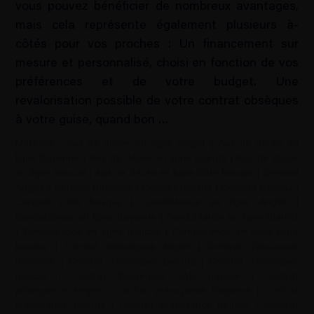
vous pouvez bénéficier de nombreux avantages,
mais cela représente également plusieurs à-
côtés pour vos proches : Un financement sur
mesure et personnalisé, choisi en fonction de vos
préférences et de votre budget. Une
revalorisation possible de votre contrat obsèques
à votre guise, quand bon …
Mots-clé :
Avis de décès en ligne Anglet
|
Avis de décès en
ligne Bayonne
|
Avis de décès en ligne Biarritz
|
Avis de décès
en ligne Boucau
|
Avis de décès en ligne Côte basque
|
Cercueil
Anglet
|
Cercueil Bayonne
|
Cercueil Biarritz
|
Cercueil Boucau
|
Cercueil Côte basque
|
Condoléance en ligne Anglet
|
Condoléance en ligne Bayonne
|
Condoléance en ligne Biarritz
|
Condoléance en ligne Boucau
|
Condoléance en ligne Côte
basque
|
Contrat d’obsèques Anglet
|
Contrat d’obsèques
Bayonne
|
Contrat d’obsèques Biarritz
|
Contrat d’obsèques
Boucau
|
Contrat d’obsèques Côte basque
|
Contrat
prévoyance Anglet
|
Contrat prévoyance Bayonne
|
Contrat
prévoyance Biarritz
|
Contrat prévoyance Boucau
|
Contrat