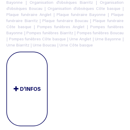
Bayonne
|
Organisation d’obsèques Biarritz
|
Organisation
d’obsèques Boucau
|
Organisation d’obsèques Côte basque
|
Plaque funéraire Anglet
|
Plaque funéraire Bayonne
|
Plaque
funéraire Biarritz
|
Plaque funéraire Boucau
|
Plaque funéraire
Côte basque
|
Pompes funèbres Anglet
|
Pompes funèbres
Bayonne
|
Pompes funèbres Biarritz
|
Pompes funèbres Boucau
|
Pompes funèbres Côte basque
|
Urne Anglet
|
Urne Bayonne
|
Urne Biarritz
|
Urne Boucau
|
Urne Côte basque
D’INFOS