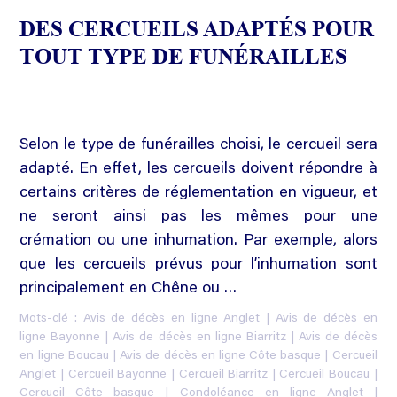
DES CERCUEILS ADAPTÉS POUR
TOUT TYPE DE FUNÉRAILLES
Selon le type de funérailles choisi, le cercueil sera
adapté. En effet, les cercueils doivent répondre à
certains critères de réglementation en vigueur, et
ne seront ainsi pas les mêmes pour une
crémation ou une inhumation. Par exemple, alors
que les cercueils prévus pour l’inhumation sont
principalement en Chêne ou …
Mots-clé :
Avis de décès en ligne Anglet
|
Avis de décès en
ligne Bayonne
|
Avis de décès en ligne Biarritz
|
Avis de décès
en ligne Boucau
|
Avis de décès en ligne Côte basque
|
Cercueil
Anglet
|
Cercueil Bayonne
|
Cercueil Biarritz
|
Cercueil Boucau
|
Cercueil Côte basque
|
Condoléance en ligne Anglet
|