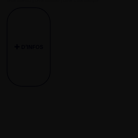
Urne Biarritz
|
Urne Boucau
|
Urne Côte basque
D’INFOS