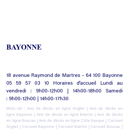
BAYONNE
18 avenue Raymond de Martres – 64 100 Bayonne
05 59 57 03 10 Horaires d’accueil Lundi au
vendredi : 9h00-12h00 | 14h00-18h00 Samedi
: 9h00-12h00 | 14h00-17h30
Mots-clé :
Avis de décès en ligne Anglet
|
Avis de décès en
ligne Bayonne
|
Avis de décès en ligne Biarritz
|
Avis de décès
en ligne Boucau
|
Avis de décès en ligne Côte basque
|
Cercueil
Anglet
|
Cercueil Bayonne
|
Cercueil Biarritz
|
Cercueil Boucau
|