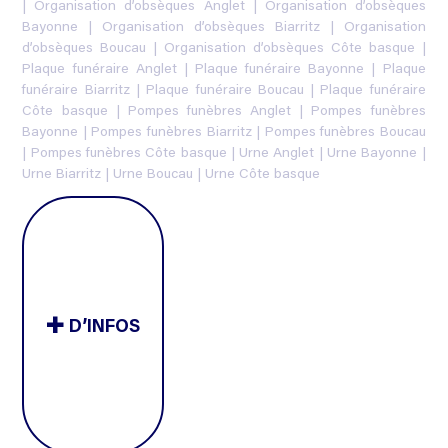
|
Organisation d’obsèques Anglet
|
Organisation d’obsèques
Bayonne
|
Organisation d’obsèques Biarritz
|
Organisation
d’obsèques Boucau
|
Organisation d’obsèques Côte basque
|
Plaque funéraire Anglet
|
Plaque funéraire Bayonne
|
Plaque
funéraire Biarritz
|
Plaque funéraire Boucau
|
Plaque funéraire
Côte basque
|
Pompes funèbres Anglet
|
Pompes funèbres
Bayonne
|
Pompes funèbres Biarritz
|
Pompes funèbres Boucau
|
Pompes funèbres Côte basque
|
Urne Anglet
|
Urne Bayonne
|
Urne Biarritz
|
Urne Boucau
|
Urne Côte basque
D’INFOS