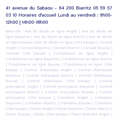
41 avenue du Sabaou – 64 200 Biarritz 05 59 57
03 10 Horaires d’accueil Lundi au vendredi : 9h00-
12h00 | 14h00-18h00
Mots-clé :
Avis de décès en ligne Anglet
|
Avis de décès en
ligne Bayonne
|
Avis de décès en ligne Biarritz
|
Avis de décès
en ligne Boucau
|
Avis de décès en ligne Côte basque
|
Cercueil
Anglet
|
Cercueil Bayonne
|
Cercueil Biarritz
|
Cercueil Boucau
|
Cercueil Côte basque
|
Condoléance en ligne Anglet
|
Condoléance en ligne Bayonne
|
Condoléance en ligne Biarritz
|
Condoléance en ligne Boucau
|
Condoléance en ligne Côte
basque
|
Contrat d’obsèques Anglet
|
Contrat d’obsèques
Bayonne
|
Contrat d’obsèques Biarritz
|
Contrat d’obsèques
Boucau
|
Contrat d’obsèques Côte basque
|
Contrat
prévoyance Anglet
|
Contrat prévoyance Bayonne
|
Contrat
prévoyance Biarritz
|
Contrat prévoyance Boucau
|
Contrat
prévoyance Côte basque
|
Crémation Anglet
|
Crémation
Bayonne
|
Crémation Biarritz
|
Crémation Boucau
|
Crémation
Côte basque
|
Décès Anglet
|
Décès Bayonne
|
Décès Biarritz
|
Décès Boucau
|
Décès Côte basque
|
Fleurs funéraire Anglet
|