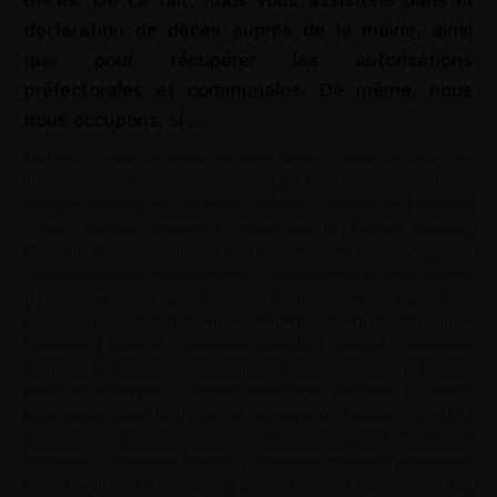
décès. De ce fait, nous vous assistons dans la
déclaration de décès auprès de la mairie, ainsi
que pour récupérer les autorisations
préfectorales et communales. De même, nous
nous occupons, si …
Mots-clé :
Avis de décès en ligne Anglet
|
Avis de décès en
ligne Bayonne
|
Avis de décès en ligne Biarritz
|
Avis de décès
en ligne Boucau
|
Avis de décès en ligne Côte basque
|
Cercueil
Anglet
|
Cercueil Bayonne
|
Cercueil Biarritz
|
Cercueil Boucau
|
Cercueil Côte basque
|
Condoléance en ligne Anglet
|
Condoléance en ligne Bayonne
|
Condoléance en ligne Biarritz
|
Condoléance en ligne Boucau
|
Condoléance en ligne Côte
basque
|
Contrat d’obsèques Anglet
|
Contrat d’obsèques
Bayonne
|
Contrat d’obsèques Biarritz
|
Contrat d’obsèques
Boucau
|
Contrat d’obsèques Côte basque
|
Contrat
prévoyance Anglet
|
Contrat prévoyance Bayonne
|
Contrat
prévoyance Biarritz
|
Contrat prévoyance Boucau
|
Contrat
prévoyance Côte basque
|
Crémation Anglet
|
Crémation
Bayonne
|
Crémation Biarritz
|
Crémation Boucau
|
Crémation
Côte basque
|
Décès Anglet
|
Décès Bayonne
|
Décès Biarritz
|